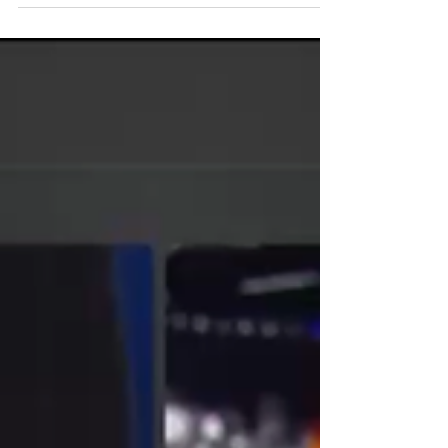
positif
Quand on a réussi ses JO en remportant des
médailles, c'est plus simple. Je vous partage mes
interventions où je réponds à la question de...