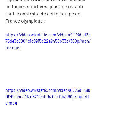
instances sportives quasi inexistante 
tout le contraire de cette équipe de 
France olympique !
https://video.wixstatic.com/video/a1773d_d2e
75de3c6004c1c8915d22a8450b33b/360p/mp4/
file.mp4
https://video.wixstatic.com/video/a1773d_48b
f676ba4ea41ad821fecbf5a0fcd1b/360p/mp4/fil
e.mp4