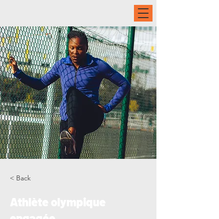
< Back
Athlète olympique
engagée