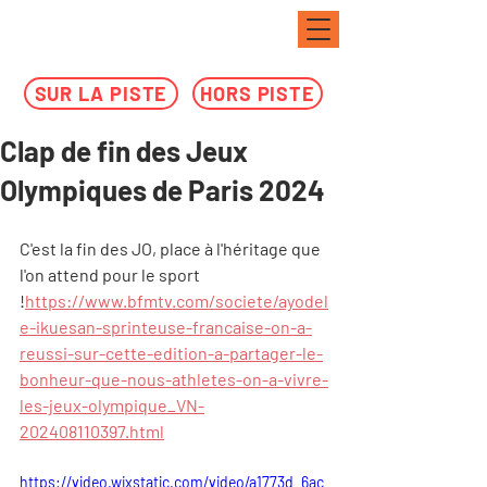
SUR LA PISTE
HORS PISTE
Clap de fin des Jeux
Olympiques de Paris 2024
C'est la fin des JO, place à l'héritage que 
l'on attend pour le sport 
!
https://www.bfmtv.com/societe/ayodel
e-ikuesan-sprinteuse-francaise-on-a-
reussi-sur-cette-edition-a-partager-le-
bonheur-que-nous-athletes-on-a-vivre-
les-jeux-olympique_VN-
202408110397.html
https://video.wixstatic.com/video/a1773d_6ac