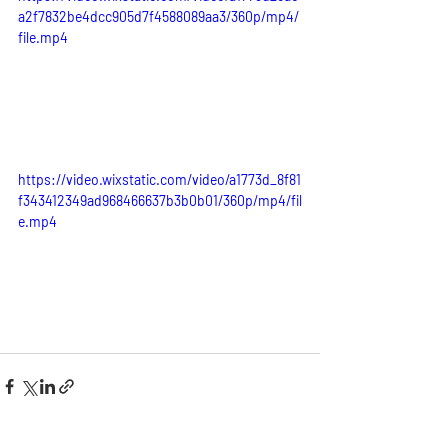
a2f7832be4dcc905d7f4588089aa3/360p/mp4/
file.mp4
https://video.wixstatic.com/video/a1773d_8f81
f343412349ad968466637b3b0b01/360p/mp4/fil
e.mp4