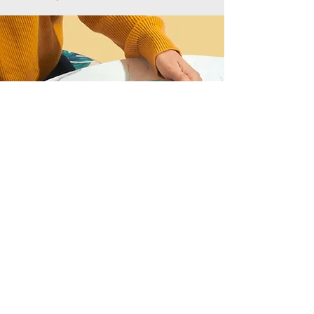
J'aimerais participer au
webinaire, inscrivez-moi !
Prénom
Nom